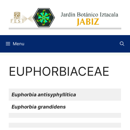
Saltar
al
contenido
Menu
EUPHORBIACEAE
Euphorbia antisyphyllitica
Euphorbia grandidens