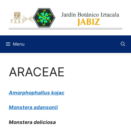
Saltar
al
contenido
Menu
ARACEAE
Amorphophallus kojac
Monstera adansonii
Monstera deliciosa