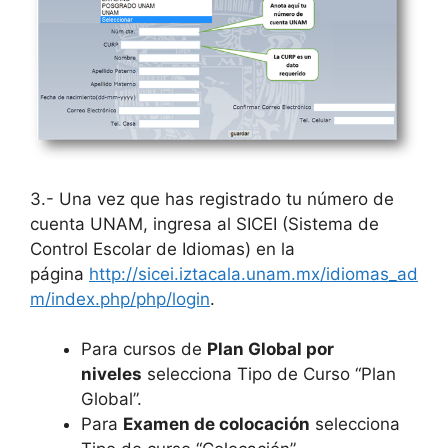
3.- Una vez que has registrado tu número de
cuenta UNAM, ingresa al SICEI (Sistema de
Control Escolar de Idiomas) en la
página
http://sicei.iztacala.unam.mx/idiomas_ad
m/index.php/php/login
.
Para cursos de
Plan Global por
niveles
selecciona Tipo de Curso “Plan
Global”.
Para
Examen de colocación
selecciona