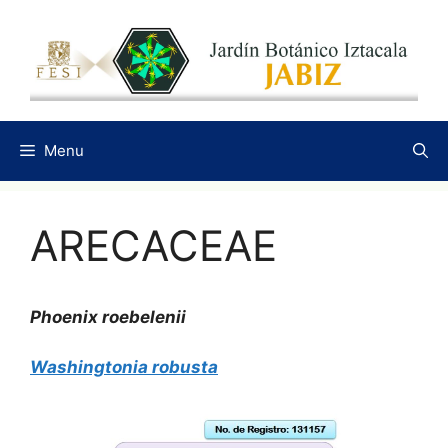
Saltar
al
contenido
Menu
ARECACEAE
Phoenix
roebelenii
Washingtonia robusta